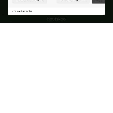
Pellets
Hout
cookiebot.be
Houtskool
Tuin
Navigatie
Groepsaankopen
Over Corvers
Tips & Kennis
Verkooppunten
FAQ
Contact
Dealer worden?
Acties
Kwaliteitslabels