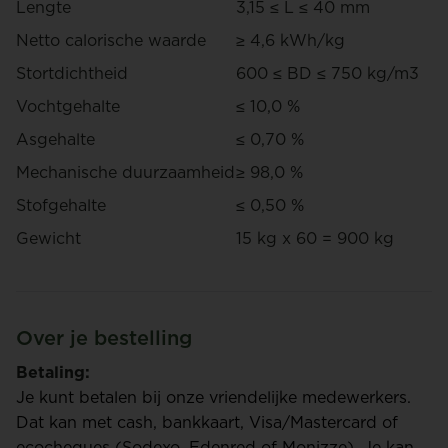
Lengte
3,15 ≤ L ≤ 40 mm
Netto calorische waarde
≥ 4,6 kWh/kg
Stortdichtheid
600 ≤ BD ≤ 750 kg/m3
Vochtgehalte
≤ 10,0 %
Asgehalte
≤ 0,70 %
Mechanische duurzaamheid
≥ 98,0 %
Stofgehalte
≤ 0,50 %
Gewicht
15 kg x 60 = 900 kg
Over je bestelling
Betaling:
Je kunt betalen bij onze vriendelijke medewerkers.
Dat kan met cash, bankkaart, Visa/Mastercard of
ecocheques (Sodexo, Edenred of Monizze). Je kan