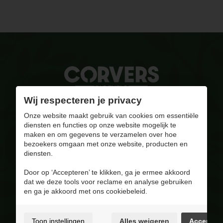
Wij respecteren je privacy
Gebrand op kwaliteit
Onze website maakt gebruik van cookies om essentiële
diensten en functies op onze website mogelijk te
info@corversbiofuels.com
maken en om gegevens te verzamelen over hoe
+32(0)470/ 10 11 12
bezoekers omgaan met onze website, producten en
BE 0810.695.415
diensten.
Bezoek onze Facebook pagina
Door op ‘Accepteren’ te klikken, ga je ermee akkoord
dat we deze tools voor reclame en analyse gebruiken
4.8
/ 5
en ga je akkoord met ons cookiebeleid.
Op basis van 228 reviews
Assortiment
Toon instellingen
Alles weigeren
Accepter