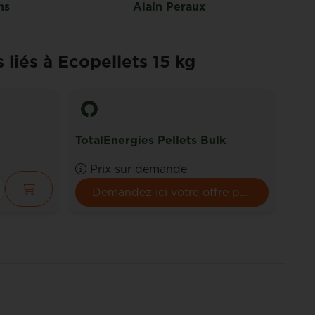
ns
Alain Peraux
 liés à Ecopellets 15 kg
TotalEnergies Pellets Bulk
Corp
Prix sur demande
P
Demandez ici votre offre personnalisée.