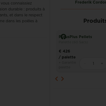
Francis Van Muylder
Frederik Cordo
e vous connaissiez
ion durable : produits à
ants, et dans le respect
Produits
nne dans les poêles à
ets Excellent 15 kg
PurusPlus Pellets
 (60 Sacs)
Pallette (60 Sacs)
€ 426
te
/ palette
ie
+ Garantie
palette