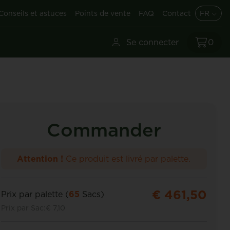
Conseils et astuces
Points de vente
FAQ
Contact
FR
Se connecter
0
Commander
Attention !
Ce produit est livré par palette.
€ 461,50
Prix par palette (
65
Sacs)
Prix par Sac:
€ 7,10