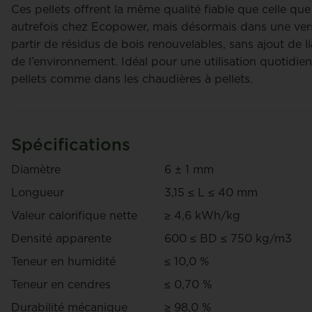
g
Koen Maene
Ces pellets offrent la même qualité fiable que celle qu
autrefois chez Ecopower, mais désormais dans une vers
partir de résidus de bois renouvelables, sans ajout de li
de l’environnement. Idéal pour une utilisation quotidie
pellets comme dans les chaudières à pellets.
TotalEnergies Pellets
Corpell
Pallette (66 Sacs)
Pallette
Spécifications
€ 483
€ 438
/ palette
/ palet
Diamètre
6 ± 1 mm
+ Garantie
+ Garant
Longueur
3,15 ≤ L ≤ 40 mm
palette
palette
Valeur calorifique nette
≥ 4,6 kWh/kg
Densité apparente
600 ≤ BD ≤ 750 kg/m3
Teneur en humidité
≤ 10,0 %
Teneur en cendres
≤ 0,70 %
Durabilité mécanique
≥ 98,0 %