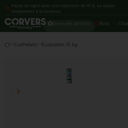
Payez en ligne avec une réduction de 10 €, ou payez
simplement à la livraison.
Granulés de bois
Bois
Cha
CorPellets
Ecopellets 15 kg