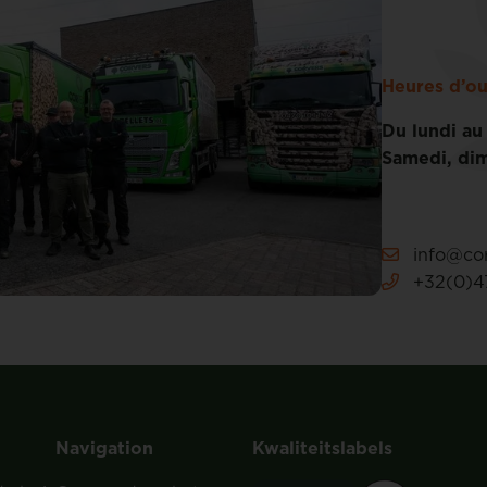
Heures d’ou
Du lundi au
Samedi, dim
info@cor
+32(0)47
Navigation
Kwaliteitslabels