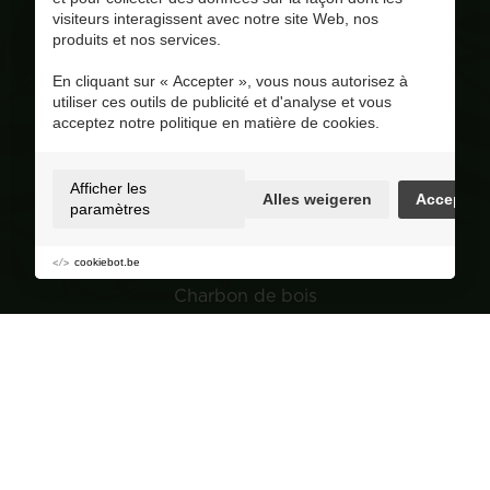
info@corversbiofuels.com
visiteurs interagissent avec notre site Web, nos
+32(0)470/ 10 11 12
produits et nos services.
BE 0810.695.415
En cliquant sur « Accepter », vous nous autorisez à
Visitez notre page Facebook
utiliser ces outils de publicité et d'analyse et vous
acceptez notre politique en matière de cookies.
4.8
/ 5
Op basis van 228 reviews
Selection
Afficher les
Alles weigeren
Accepter
paramètres
Granulés de bois
Bois
cookiebot.be
Charbon de bois
Jardin
Navigation
Groupe de achat
À propos de Corvers
Conseils et astuces