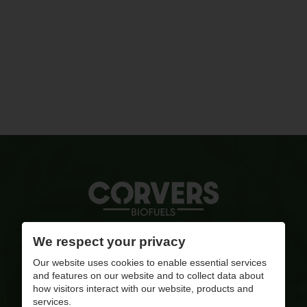
Quality ignited
We respect your privacy
Our website uses cookies to enable essential services
info@corversbiofuels.com
and features on our website and to collect data about
+32(0)470/ 10 11 12
how visitors interact with our website, products and
BE 0810.695.415
services.