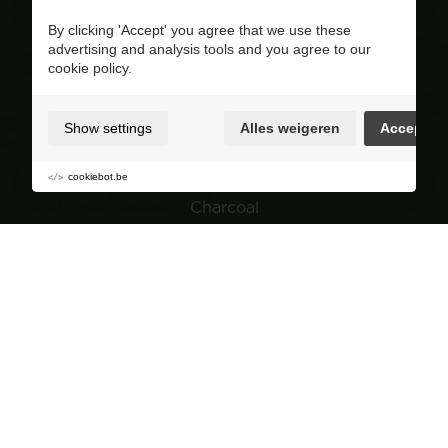
Visit our Facebook page
By clicking 'Accept' you agree that we use these
advertising and analysis tools and you agree to our
4.8
/ 5
cookie policy.
Op basis van 228 reviews
Product range
Show settings
Alles weigeren
Accept
Wood pellets
Wood
cookiebot.be
Charcoal
Garden
Navigation
Group purchasing
About Corvers
Tips & Advice
Sales points
FAQ